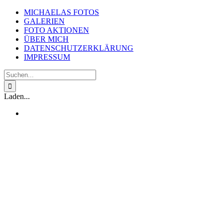
Zum
MICHAELAS FOTOS
Inhalt
GALERIEN
springen
FOTO AKTIONEN
ÜBER MICH
DATENSCHUTZERKLÄRUNG
IMPRESSUM
Suche
nach:
Laden...